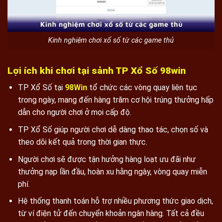
Kinh nghiệm chơi xổ số từ các game thủ
Lợi ích khi chơi tại sảnh TP Xổ Số 98win
TP Xổ Số tại
98Win
tổ chức các vòng quay liên tục
trong ngày, mang đến hàng trăm cơ hội trúng thưởng hấp
dẫn cho người chơi ở mọi cấp độ.
TP Xổ Số giúp người chơi dễ dàng thao tác, chọn số và
theo dõi kết quả trong thời gian thực.
Người chơi sẽ được tận hưởng hàng loạt ưu đãi như
thưởng nạp lần đầu, hoàn xu hằng ngày, vòng quay miễn
phí.
Hệ thống thanh toán hỗ trợ nhiều phương thức giao dịch,
từ ví điện tử đến chuyển khoản ngân hàng. Tất cả đều