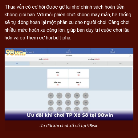
Thua vẫn có cơ hội được gỡ lại nhờ chính sách hoàn tiền
không giới hạn. Với mỗi phiên chơi không may mắn, hệ thống
sẽ tự động hoàn lại một phần xu cho người chơi. Càng chơi
nhiều, mức hoàn xu càng lớn, giúp bạn duy trì cuộc chơi lâu
hơn và có thêm cơ hội bứt phá.
Ưu đãi khi chơi xổ số tại 98win