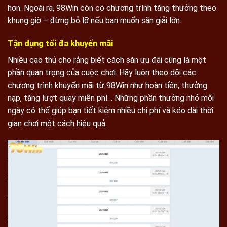
hơn. Ngoài ra, 98Win còn có chương trình tăng thưởng theo
khung giờ – đừng bỏ lỡ nếu bạn muốn săn giải lớn.
Tận dụng tối đa khuyến mãi
Nhiều cao thủ cho rằng biết cách săn ưu đãi cũng là một
phần quan trọng của cuộc chơi. Hãy luôn theo dõi các
chương trình khuyến mãi từ 98Win như hoàn tiền, thưởng
nạp, tặng lượt quay miễn phí… Những phần thưởng nhỏ mỗi
ngày có thể giúp bạn tiết kiệm nhiều chi phí và kéo dài thời
gian chơi một cách hiệu quả.