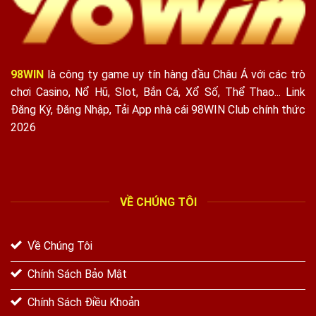
Thưởng
Cực
Lớn
98WIN
là công ty game uy tín hàng đầu Châu Á với các trò
chơi Casino, Nổ Hũ, Slot, Bắn Cá, Xổ Số, Thể Thao... Link
Đăng Ký, Đăng Nhập, Tải App nhà cái 98WIN Club chính thức
2026
VỀ CHÚNG TÔI
Về Chúng Tôi
Chính Sách Bảo Mật
Chính Sách Điều Khoản