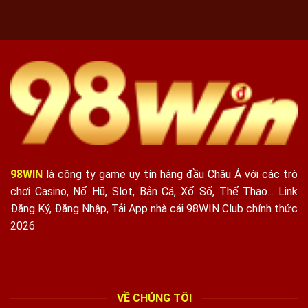
KUXX
Thao:
Z
Nơi
Cho
Đam
Người
Mê
Mới
Của
Bắt
Bạn
Đầu
Đổi
Tại
Ra
98win
Tiền
Thưởng
Cực
Lớn
98WIN
là công ty game uy tín hàng đầu Châu Á với các trò
chơi Casino, Nổ Hũ, Slot, Bắn Cá, Xổ Số, Thể Thao... Link
Đăng Ký, Đăng Nhập, Tải App nhà cái 98WIN Club chính thức
2026
VỀ CHÚNG TÔI