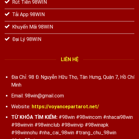
Rút Tiền 98WIN
Tải App 98WIN
Khuyến Mãi 98WIN
Đại Lý 98WIN
LIÊN HỆ
Địa Chỉ: 98 Đ. Nguyễn Hữu Thọ, Tân Hưng, Quận 7, Hồ Chí
Minh
Email:
98win@gmail.com
Website:
https://voyancepartarot.net/
TỪ KHÓA TÌM KIẾM:
#98win #98wincom #nhacai98win
#98winvin #98winclub #98winvip #98winapk
#98winnohu #nha_cai_98win #trang_chu_98win