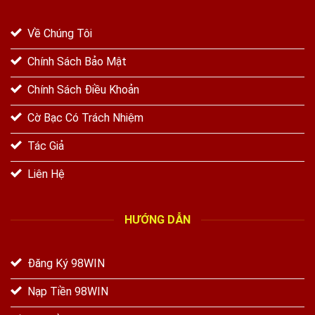
Về Chúng Tôi
Chính Sách Bảo Mật
Chính Sách Điều Khoản
Cờ Bạc Có Trách Nhiệm
Tác Giả
Liên Hệ
HƯỚNG DẪN
Đăng Ký 98WIN
Nạp Tiền 98WIN