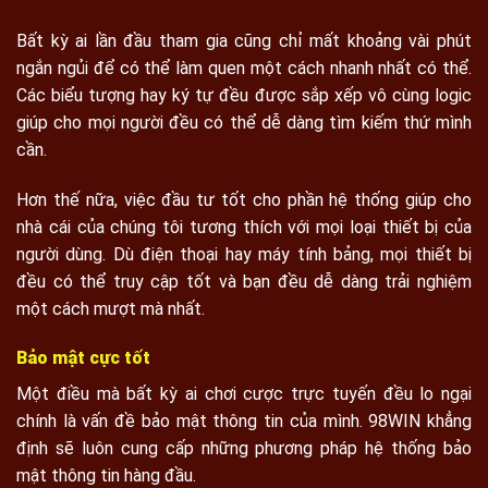
Bất kỳ ai lần đầu tham gia cũng chỉ mất khoảng vài phút
ngắn ngủi để có thể làm quen một cách nhanh nhất có thể.
Các biểu tượng hay ký tự đều được sắp xếp vô cùng logic
giúp cho mọi người đều có thể dễ dàng tìm kiếm thứ mình
cần.
Hơn thế nữa, việc đầu tư tốt cho phần hệ thống giúp cho
nhà cái của chúng tôi tương thích với mọi loại thiết bị của
người dùng. Dù điện thoại hay máy tính bảng, mọi thiết bị
đều có thể truy cập tốt và bạn đều dễ dàng trải nghiệm
một cách mượt mà nhất.
Bảo mật cực tốt
Một điều mà bất kỳ ai chơi cược trực tuyến đều lo ngại
chính là vấn đề bảo mật thông tin của mình. 98WIN khẳng
định sẽ luôn cung cấp những phương pháp hệ thống bảo
mật thông tin hàng đầu.