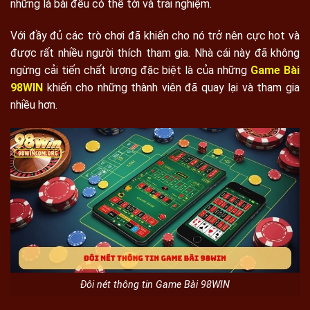
những lá bài đều có thể tới và trải nghiệm.
Với đầy đủ các trò chơi đã khiến cho nó trở nên cực hot và
được rất nhiều người thích tham gia. Nhà cái này đã không
ngừng cải tiến chất lượng đặc biệt là của những
Game Bài
98WIN
khiến cho những thành viên đã quay lại và tham gia
nhiều hơn.
Đôi nét thông tin Game Bài 98WIN