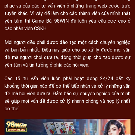
phục vụ của các tư vấn viên ở những trang web cược trực
tuyến khác. Vì vậy để làm cho các thành viên của mình thật
yên tâm thì Game Bài 98WIN đã luôn yêu cầu cực cao ở
các nhân viên CSKH.
Mỗi người đều phải được đào tạo một cách chuyên nghiệp
và bàn bản nhất. Điều này giúp cho sẽ xử lý được mọi vấn
đề mà người chơi đưa ra, đồng thời giúp cho tạo được sự
yên tâm và tin tưởng ở phía các hội viên.
Các tổ tư vấn viên luôn phải hoạt động 24/24 bất kỳ
khoảng thời gian nào để có thể tiếp nhận và xử lý những vấn
đề mà hội viên đưa ra. Đảm bảo sự chuyên nghiệp của mình
sẽ giúp mọi vấn đề được xử lý nhanh chóng và hợp lý nhất
có thể.