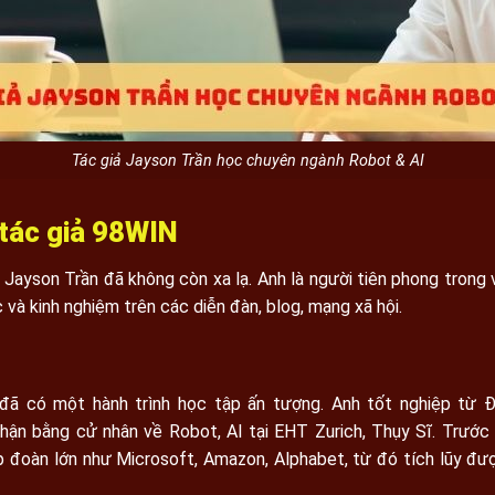
Tác giả Jayson Trần học chuyên ngành Robot & AI
 tác giả 98WIN
Jayson Trần đã không còn xa lạ. Anh là người tiên phong trong 
c và kinh nghiệm trên các diễn đàn, blog, mạng xã hội.
 đã có một hành trình học tập ấn tượng. Anh tốt nghiệp từ 
 nhận bằng cử nhân về Robot, AI tại EHT Zurich, Thụy Sĩ. Trước
ập đoàn lớn như Microsoft, Amazon, Alphabet, từ đó tích lũy đư