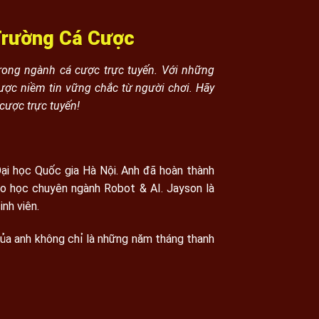
Trường Cá Cược
trong ngành cá cược trực tuyến. Với những
được niềm tin vững chắc từ người chơi. Hãy
cược trực tuyến!
Đại học Quốc gia Hà Nội. Anh đã hoàn thành
heo học chuyên ngành Robot & AI. Jayson là
inh viên.
của anh không chỉ là những năm tháng thanh