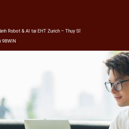
ành Robot & AI tại EHT Zurich – Thụy Sĩ
ại 98WIN