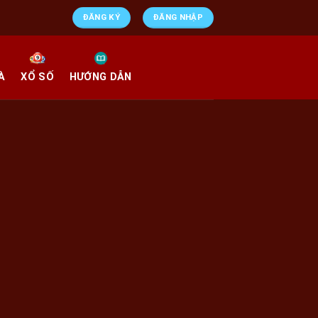
ĐĂNG KÝ
ĐĂNG NHẬP
À
XỔ SỐ
HƯỚNG DẪN