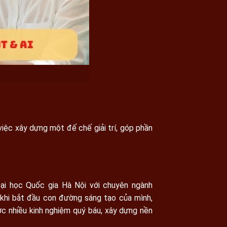
việc xây dựng một đế chế giải trí, góp phần
Đại học Quốc gia Hà Nội với chuyên ngành
 khi bắt đầu con đường sáng tạo của mình,
ợc nhiều kinh nghiệm quý báu, xây dựng nền