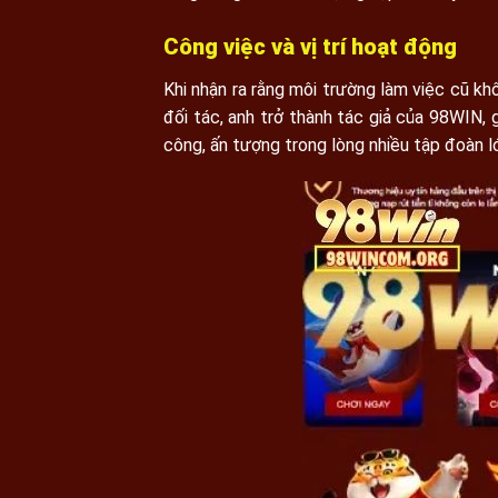
Công việc và vị trí hoạt động
Khi nhận ra rằng môi trường làm việc cũ kh
đối tác, anh trở thành tác giả của 98WIN, 
công, ấn tượng trong lòng nhiều tập đoàn l