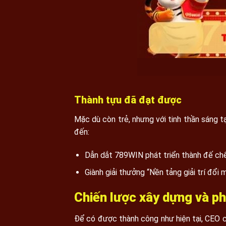
Thành tựu đã đạt được
Mặc dù còn trẻ, nhưng với tinh thần sáng 
đến:
Dẫn dắt 789WIN phát triển thành đế chế 
Giành giải thưởng “Nền tảng giải trí đổi
Chiến lược xây dựng và ph
Để có được thành công như hiện tại, CEO c