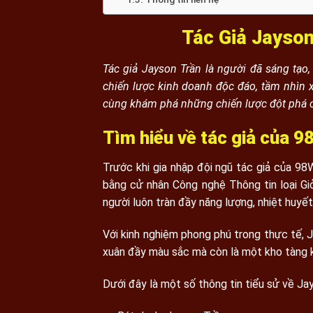
Tác Giả Jayso
Tác giả Jayson Trần là người đã sáng tạo
chiến lược kinh doanh độc đáo, tầm nhìn x
cùng khám phá những chiến lược đột phá củ
Tìm hiểu về tác giả của 
Trước khi gia nhập đội ngũ tác giả của 98
bằng cử nhân Công nghệ Thông tin loại Giỏ
người luôn tràn đầy năng lượng, nhiệt huyết
Với kinh nghiệm phong phú trong thực tế, 
xuân đầy màu sắc mà còn là một kho tàng 
Dưới đây là một số thông tin tiểu sử về Ja